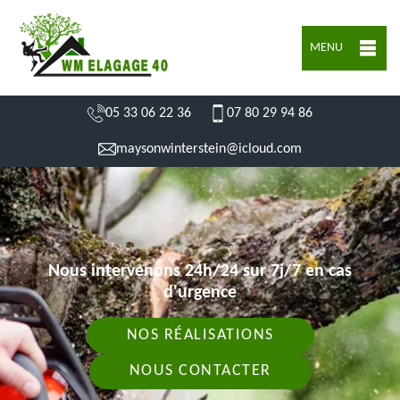
MENU
05 33 06 22 36
07 80 29 94 86
maysonwinterstein@icloud.com
Nous intervenons 24h/24 sur 7j/7 en cas
d'urgence
NOS RÉALISATIONS
NOUS CONTACTER