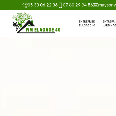
05 33 06 22 36
07 80 29 94 86
maysonw
ENTREPRISE
ENTREPRI
ÉLAGAGE 40
JARDINAG