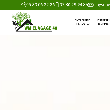
05 33 06 22 36
07 80 29 94 86
maysonw
ENTREPRISE
ENTREPRI
ÉLAGAGE 40
JARDINAG