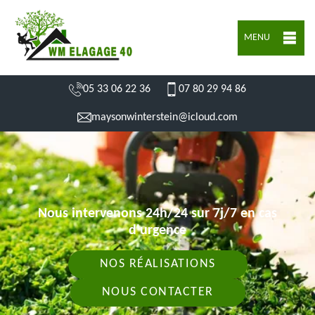
MENU
05 33 06 22 36
07 80 29 94 86
maysonwinterstein@icloud.com
Nous intervenons 24h/24 sur 7j/7 en cas
d'urgence
NOS RÉALISATIONS
NOUS CONTACTER