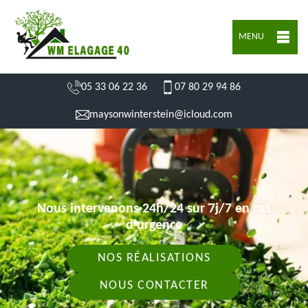
MENU
05 33 06 22 36
07 80 29 94 86
maysonwinterstein@icloud.com
Nous intervenons 24h/24 sur 7j/7 en cas
d'urgence
NOS RÉALISATIONS
NOUS CONTACTER