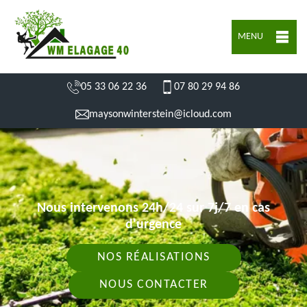
MENU
05 33 06 22 36
07 80 29 94 86
maysonwinterstein@icloud.com
Nous intervenons 24h/24 sur 7j/7 en cas
d'urgence
NOS RÉALISATIONS
NOUS CONTACTER