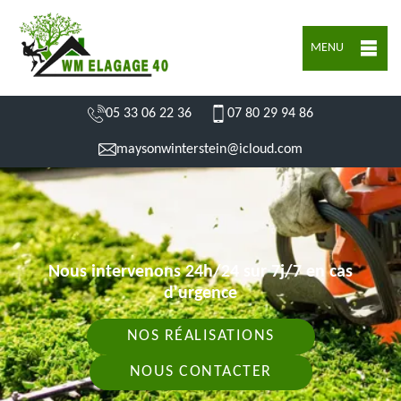
MENU
05 33 06 22 36
07 80 29 94 86
maysonwinterstein@icloud.com
Nous intervenons 24h/24 sur 7j/7 en cas
d'urgence
NOS RÉALISATIONS
NOUS CONTACTER