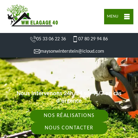
MENU
05 33 06 22 36
07 80 29 94 86
maysonwinterstein@icloud.com
Nous intervenons 24h/24 sur 7j/7 en cas
d'urgence
NOS RÉALISATIONS
NOUS CONTACTER