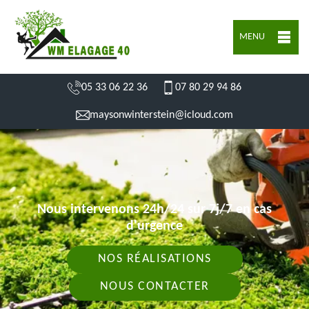
MENU
05 33 06 22 36
07 80 29 94 86
maysonwinterstein@icloud.com
Nous intervenons 24h/24 sur 7j/7 en cas
d'urgence
NOS RÉALISATIONS
NOUS CONTACTER