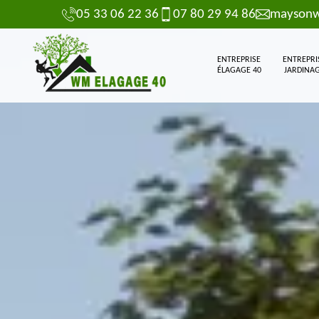
05 33 06 22 36
07 80 29 94 86
maysonw
ENTREPRISE
ENTREPRI
ÉLAGAGE 40
JARDINAG