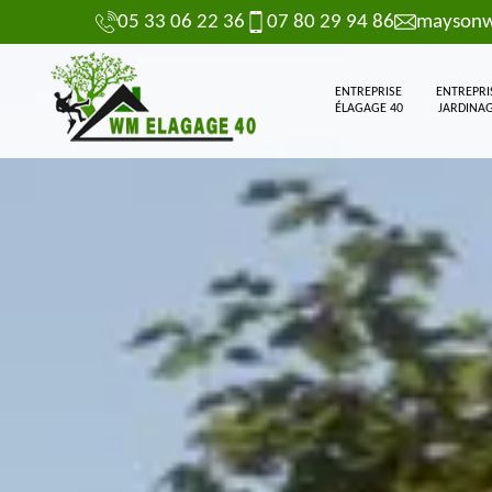
05 33 06 22 36
07 80 29 94 86
maysonw
ENTREPRISE
ENTREPRI
ÉLAGAGE 40
JARDINAG