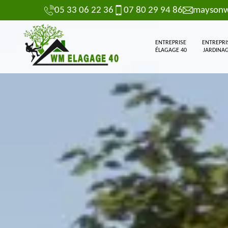
05 33 06 22 36
07 80 29 94 86
maysonw
ENTREPRISE
ENTREPRI
ÉLAGAGE 40
JARDINAG