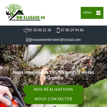
MENU
05 33 06 22 36
07 80 29 94 86
maysonwinterstein@icloud.com
Nous intervenons 24h/24 sur 7j/7 en cas
d'urgence
NOS RÉALISATIONS
NOUS CONTACTER