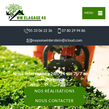
MENU
05 33 06 22 36
07 80 29 94 86
maysonwinterstein@icloud.com
Nous intervenons 24h/24 sur 7j/7 en cas
d'urgence
NOS RÉALISATIONS
NOUS CONTACTER