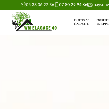
05 33 06 22 36
07 80 29 94 86
maysonw
ENTREPRISE
ENTREPRI
ÉLAGAGE 40
JARDINAG