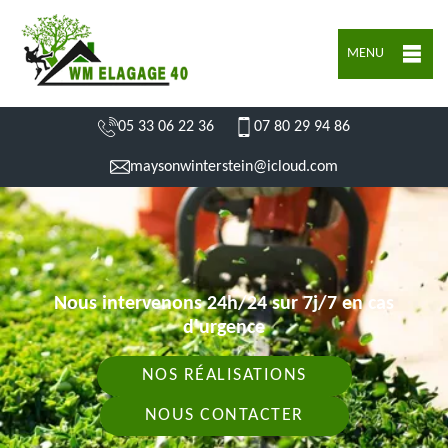
MENU
05 33 06 22 36
07 80 29 94 86
maysonwinterstein@icloud.com
Nous intervenons 24h/24 sur 7j/7 en cas
d'urgence
NOS RÉALISATIONS
NOUS CONTACTER