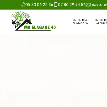
05 33 06 22 36
07 80 29 94 86
maysonw
ENTREPRISE
ENTREPRI
ÉLAGAGE 40
JARDINAG