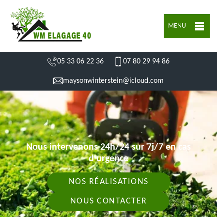
MENU
05 33 06 22 36
07 80 29 94 86
maysonwinterstein@icloud.com
Nous intervenons 24h/24 sur 7j/7 en cas
d'urgence
NOS RÉALISATIONS
NOUS CONTACTER