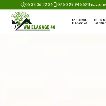
05 33 06 22 36
07 80 29 94 86
maysonw
ENTREPRISE
ENTREPRI
ÉLAGAGE 40
JARDINAG