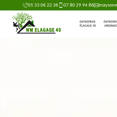
05 33 06 22 36
07 80 29 94 86
maysonw
ENTREPRISE
ENTREPRI
ÉLAGAGE 40
JARDINAG