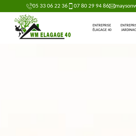
05 33 06 22 36
07 80 29 94 86
maysonw
ENTREPRISE
ENTREPRI
ÉLAGAGE 40
JARDINAG